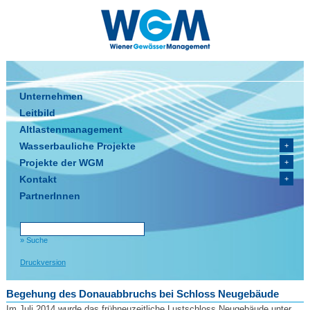
Unternehmen
Leitbild
Altlastenmanagement
Wasserbauliche Projekte
Projekte der WGM
Kontakt
PartnerInnen
» Suche
Druckversion
Begehung des Donauabbruchs bei Schloss Neugebäude
Im Juli 2014 wurde das frühneuzeitliche Lustschloss Neugebäude unter